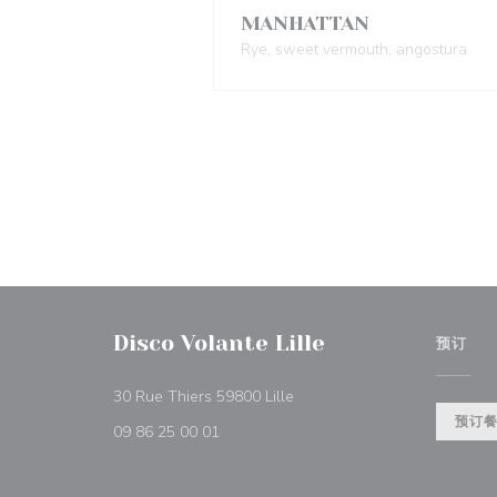
MANHATTAN
Rye, sweet vermouth, angostura
Disco Volante Lille
预订
((在新窗口中打开))
30 Rue Thiers 59800 Lille
预订
09 86 25 00 01