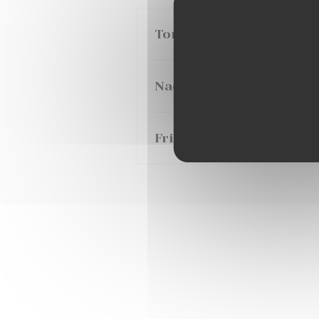
Tortillas guacamole
Nachos
Frites