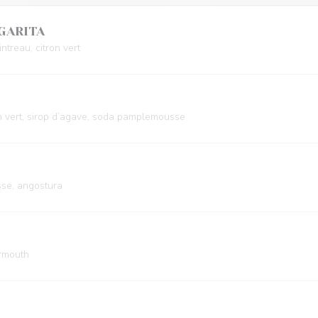
GARITA
ntreau, citron vert
n vert, sirop d’agave, soda pamplemousse
se, angostura
ermouth