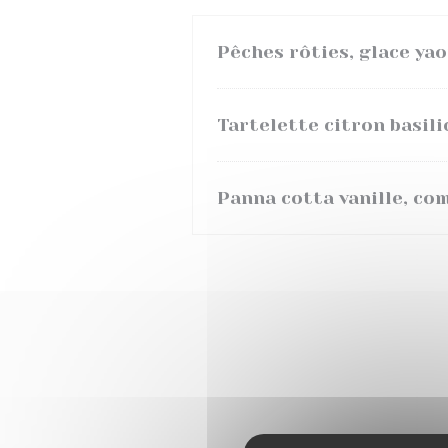
Pêches rôties, glace ya
Tartelette citron basili
Panna cotta vanille, co