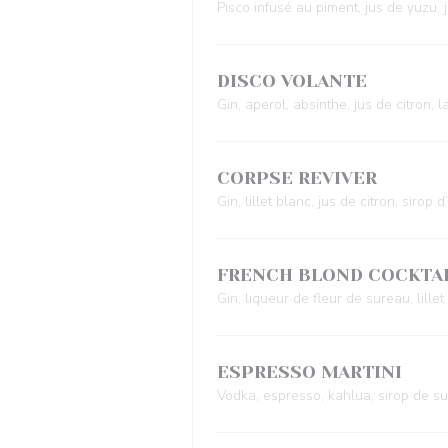
Pisco infusé au piment, jus de yuzu, 
DISCO VOLANTE
Gin, aperol, absinthe, jus de citron, lai
CORPSE REVIVER
Gin, lillet blanc, jus de citron, sirop
FRENCH BLOND COCKTA
Gin, liqueur de fleur de sureau, lille
ESPRESSO MARTINI
Vodka, espresso, kahlua, sirop de s