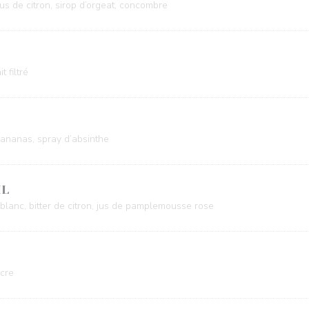
jus de citron, sirop d’orgeat, concombre
t filtré
 d’ananas, spray d’absinthe
IL
t blanc, bitter de citron, jus de pamplemousse rose
ucre