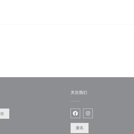
关注我们
餐位
Facebook ((在新窗口中打开)
Instagram ((在新窗口
通讯