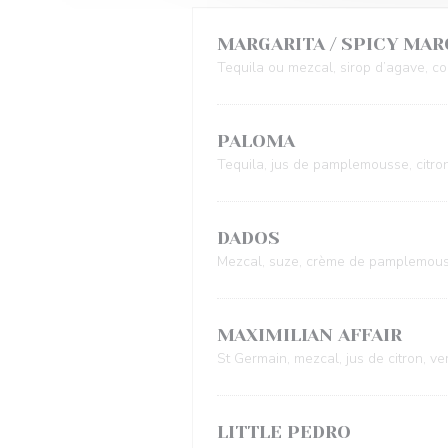
MARGARITA / SPICY MAR
Tequila ou mezcal, sirop d’agave, coi
PALOMA
Tequila, jus de pamplemousse, citro
DADOS
Mezcal, suze, crème de pamplemous
MAXIMILIAN AFFAIR
St Germain, mezcal, jus de citron, v
LITTLE PEDRO