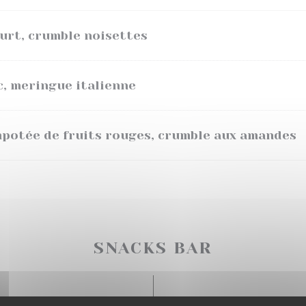
ourt, crumble noisettes
c, meringue italienne
mpotée de fruits rouges, crumble aux amandes
SNACKS BAR